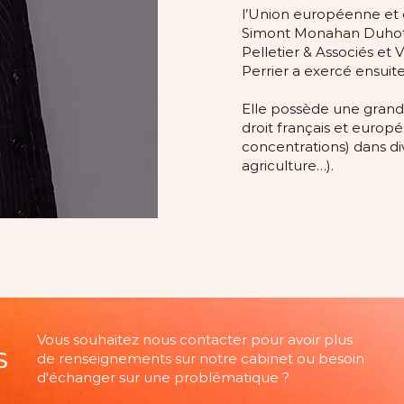
l’Union européenne et 
Simont Monahan Duhot (d
Pelletier & Associés et 
Perrier a exercé ensuit
Elle possède une grande
droit français et europé
concentrations) dans di
agriculture…).
Vous souhaitez nous contacter pour avoir plus
S
de renseignements sur notre cabinet ou besoin
d'échanger sur une problématique ?